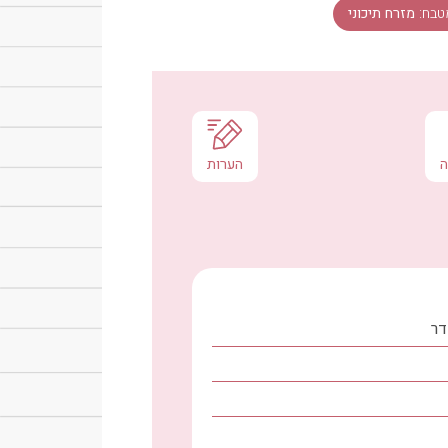
טבח:
מזרח תיכוני
ה
הערות
דר