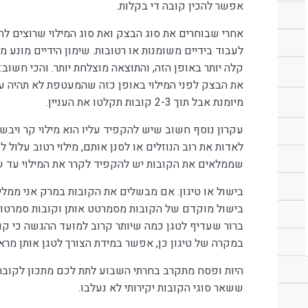
אפשר להכין קובה די בקלות.
אחרי שבוחרים את סוג הבצק ואת סוג המילוי שרוצים להכ
לעבוד בידיים משומנות או רטובות. שימון הידיים מונע מ
קלה יותר באופן הזה, והתוצאה מוצלחת יותר. והכי חשו
את הבצק לפני המילוי באופן כזה שהמעטפת לא תהיה עבה
מיומנת אבל תוך 2-3 קובות תקלטו את העניין.
עקרון נוסף חשוב שיש להקפיד עליו הוא מילוי קר ויבש
לאדות את רוב הנוזלים או לסנן אותם, מילוי רטוב עלול
שממלאים את הקובות יש להקפיד לקרר את המילוי עד ש
בישול או טיגון. אם מבשלים את הקובות במרק אני ממל
בישול מוקדם של הקובות מסמרטט אותן וקובות סמרטוטי
ברור שעדיף לטגן כמה שיותר קרוב למועד ההגשה כי קוב
במקרה של טיגון כן, אפשר במידת הצורך לטגן אותן מרא
היות ופסח מתקרב בחרתי השבוע לתת לכם מתכון לקובה
ששאר סוגי הקובות יקירותי לא נעלבו.