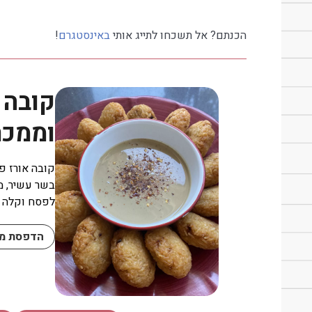
הכנתם? אל תשכחו לתייג אותי
באינסטגרם
!
קובה 
וממכר
קובה אורז פר
בשר עשיר, מ
לפסח וקלה י
הדפסת מת