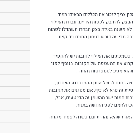
ין צריך לזכור את הכללים הבאים: תמיד
הבצק להידבק לכפות הידיים, עבודת המילוי
ב: לא משנה באיזה בצק תבחרו תשתדלו לפתוח
 מדי. זה דורש בטחון מסוים ויד קצת
. כשמכינים את המילוי לקובות יש להקפיד
 לקרוע את המעטפת של הקובות. בנוסף לפני
הוא מגיע לטמפרטורת החדר.
יצה בחום לבשל אותן ממש ברגע האחרון,
ות זה נורא לא כיף. אם מטגנים את הקובות
ות חמות ישר מהשמן זה הכי טעים, אבל,
ש ולחמם לפני ההגשה בתנור.
 אורז שהיא נהדרת וגם כשרה לפסח. מקווה