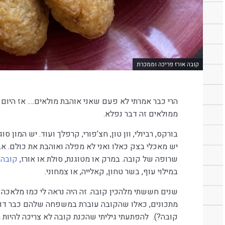
קובה אורז פריכה וממכרת
הרי כבר אמרתי לא פעם שאני אוהבת מולאים…. אז היום 
ממולאים זה דבר נפלא.
בורקס, רביולי, וון טון, חצ’פורי, קרפלך ועוד. יש המון
יש מאכלי בצק כאלו ואני לא מפלה ואוהבת את כולם. אב
שרופה של קובה. במרק או מטוגנת, סולת או אורז,
קובה 
במילוי עוף, בשר טחון, קאלייה, או צמחוני.
שנים חששתי מלהכין קובה. זה היה נראה לי כמו מלאכה
מתכונים, כאלו שהקובה עוברת במשפחה שלהם כבר דורי
קובה?). להפתעתי גיליתי שהכנת קובה לא צריכה להיות