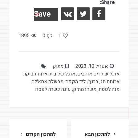
es
Share:
b
Save
t
o
o
k
1895
0
1
אפריל 10, 2023
מתוק
אוכל שילדים אוהבים
,
אוכל של בית
,
ארוחת בוקר
,
ארוחת חג
,
ברנץ'
,
ליד הקפה
,
מבשלת אמא'לה
,
מנה לפסח
,
משהו מתוק
,
עוגה כשרה לפסח
ניווט
למתכון הבא
למתכון הקודם