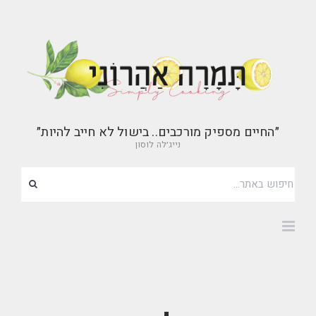
״החיים מספיק מורכבים.. בישול לא חייב להיות״
נייג׳לה לוסון