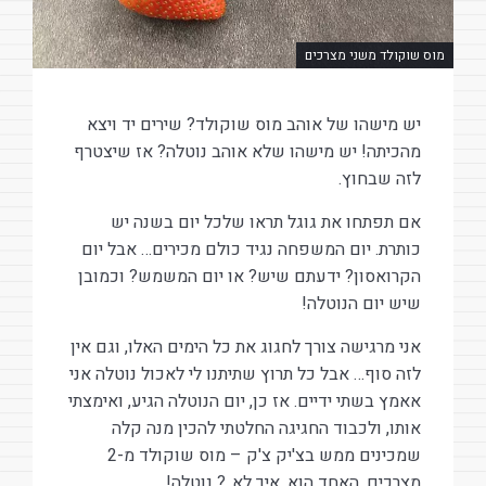
מוס שוקולד משני מצרכים
יש מישהו של אוהב מוס שוקולד? שירים יד ויצא
מהכיתה! יש מישהו שלא אוהב נוטלה? אז שיצטרף
לזה שבחוץ.
אם תפתחו את גוגל תראו שלכל יום בשנה יש
כותרת. יום המשפחה נגיד כולם מכירים… אבל יום
הקרואסון? ידעתם שיש? או יום המשמש? וכמובן
שיש יום הנוטלה!
אני מרגישה צורך לחגוג את כל הימים האלו, וגם אין
לזה סוף… אבל כל תרוץ שתיתנו לי לאכול נוטלה אני
אאמץ בשתי ידיים. אז כן, יום הנוטלה הגיע, ואימצתי
אותו, ולכבוד החגיגה החלטתי להכין מנה קלה
שמכינים ממש בצ'יק צ'ק – מוס שוקולד מ-2
מצרכים, האחד הוא, איך לא..? נוטלה!