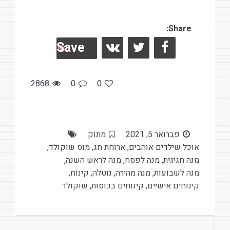
in
nt
a
t
er
ce
es
Share:
b
Save
t
o
o
k
2868
0
0
פברואר 5, 2021
מתוק
אוכל שילדים אוהבים
,
ארוחת חג
,
מוס שוקולד
,
מנה חגיגית
,
מנה לפסח
,
מנה לראש השנה
,
מנה לשבועות
,
מנה מהירה
,
נוטלה
,
קינוח
,
קינוחים אישיים
,
קינוחים בכוסות
,
שוקולד