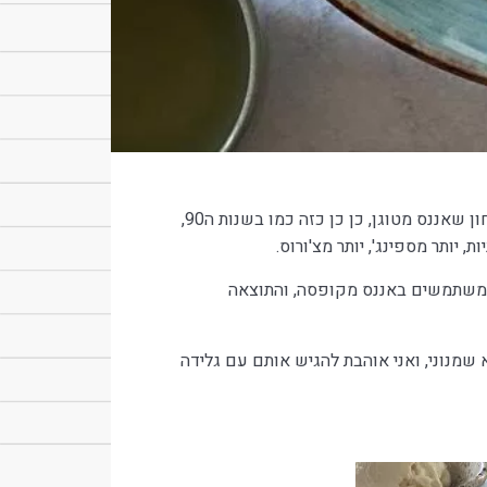
בתור אחת שגדלה במסעדה סינית, אני יכולה להגיד בבטחון שאננס מטוגן, כן כן כזה כמו בשנות ה90,
 יותר מספינג', יותר מצ'ורוס.
 משתמשים באננס מקופסה, והתוצאה
 שמנוני, ואני אוהבת להגיש אותם עם גלידה