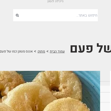
נייג׳לה לוסון
של פעם
>
>
עמוד הבית
מתוק
אננס מטוגן כמו של פעם