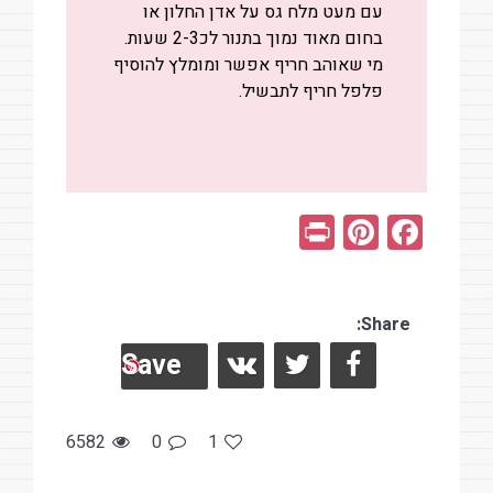
עם מעט מלח גס על אדן החלון או
בחום מאוד נמוך בתנור לכ2-3 שעות.
מי שאוהב חריף אפשר ומומלץ להוסיף
פלפל חריף לתבשיל.
Pr
Pi
F
in
nt
a
t
er
ce
es
Share:
b
Save
t
o
o
k
6582
0
1