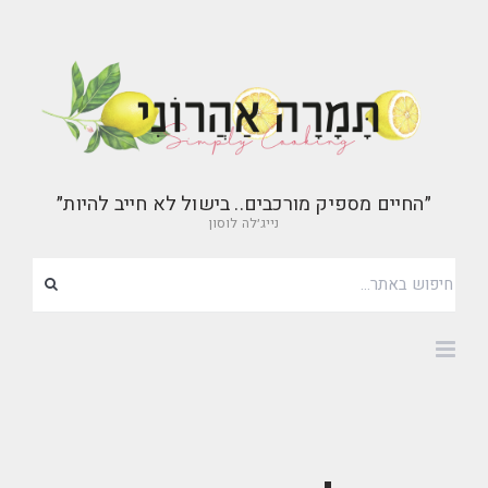
״החיים מספיק מורכבים.. בישול לא חייב להיות״
נייג׳לה לוסון