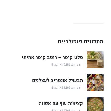
מתכונים פופולריים
סלט קיסר – רוטב קיסר אמיתי
צפיות: 49286
אהבו: 5
תבשיל אונטריב לעצלנים
צפיות: 33269
אהבו: 4
קציצות עוף עם אפונה
צפיות: 32768
אהבו: 4