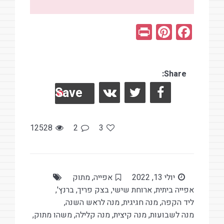
Pr
Pi
F
in
nt
a
t
er
ce
es
Share:
b
Save
t
o
o
k
12528
2
3
יולי 13, 2022
אפייה
,
מתוק
אפייה ביתית
,
ארוחת שישי
,
בצק פריך
,
ברנץ'
,
ליד הקפה
,
מנה חגיגית
,
מנה לראש השנה
,
מנה לשבועות
,
מנה קיצית
,
מנה קלילה
,
משהו מתוק
,