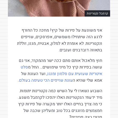
קרמבל נקטרינות
אני משוגעת על פירות של קיץ! מחכה כל החורף
לרגע הזה שיתחילו משמשים, אפרסקים, שזיפים
ונקטרינות. לא אומרת לא למלון, אבטיח, מגנו, זוללת
בתאווה דובדבנים וענבים.
חוץ מלאכול אותם סתם ככה ישר מהמקרר, אני גם
עושה בפירות קיץ כל מיני שימושים… החל מ
סלט
איטריות שעועית עם סלמון ומנגו
, ועד העוגת של
אמא שלי שהיא ה
עוגת שזיפים הכי טעימה בעולם
.
השבוע נשארו לי על השיש כמה נקטרינות יתומות.
מיד ידעתי: הנקטרינות האלו יהפכו לקרמבל משגע.
כי מה צריך בחיים האלו יותר מקערה של פירות קיץ
חמצמצים מזוגגים בכל טוב ומעליהן שכבה של
פרורי בצק פריכים?