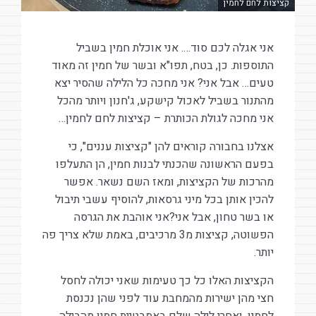
קציצות לחם לחמין
אני אגלה לכם סוד…. אני אוכלת חמין בשביל
התוספות. כן, בטח, תפו"א ובשר של חמין זה מאוד
טעים… אבל אני? אני מחכה כל הלילה שהסיר יצא
מהתנור בשביל לאכול קישקע, ג'חנון ויותר מהכל
אני מחכה לגולת הכותרת – קציצות לחם לחמין…
אצלנו בחבורה קוראים להן "קציצות עננים", כי
בפעם הראשונה שהכנתי לבנות חמין, הן התעלפו
מהרכות של הקציצות, ומאז השם נשאר. אפשר
להכין אותן בכל מיני גרסאות, להוסיף עשבי תיבול
או בשר טחון, אבל אני?אני אוהבת את הגרסה
הפשוטה, קציצות מ3 מרכיבים, באמת שלא צריך פה
יותר.
הקציצות האלו כל כך טעימות שאני יכולה לחסל
חצי מהן ישירות מהמחבת עוד לפני שהן נכנסת
לחמין. ואחרי לילה שלם באמבטיית חמין מהבילה