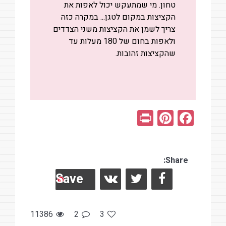
טחון.
מי שמתעקש יכול לאפות את
הקציצות במקום לטגן... במקרה כזה
צריך לשמן את הקציצות משני הצדדים
ולאפות בחום של 180 מעלות עד
שהקציצות זהובות.
Pr
Pi
F
in
nt
a
t
er
ce
es
Share:
b
Save
t
o
o
k
11386
2
3