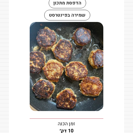
הדפסת מתכון
שמירה בפינטרסט
זמן הכנה
דקות
10
דק׳