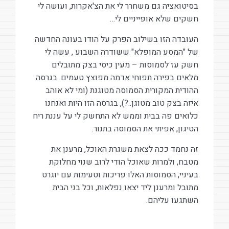
בסיטואציה גם משחרר לי את הצ'אקרות, ועושה לי
חשקים שלא אופייניים לי…
העובדה הזו בשילוב הפרק על הודו בעונה החדשה
של "המסע המופלא" ששודרה השבוע , עשה לי
חשק עז לסמוסות – מעין כיסי בצק מתובלים
מלאים בפירה תפוחי אדמה מפוצץ טעמים. בגרסה
ההודית המקורית הסמוסה מטוגנת (ומי לא אוהב
איזה בצק טוב מטוגן..?), בגרסה הזו היות ואנחנו
כלואים פה בבית וממש לא התחשק לי על עננת ריח
הטיגון, אפיתי את הסמוסה בתנור.
זה נחמד ככה לצאת משגרת האוכל, מרענן את
מטבח, ולמרות שאוכל הודי לרוב שנוי מחלוקת
בעיניי, הסמוסות האלו פריכות וטעימות עם יוגרט
מתובל ומרענן ליד יצאו נפלאות, וכל בני הבית
השתגעו עליהם.