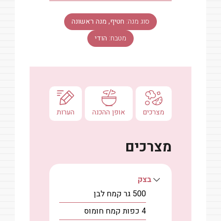
סוג מנה:
חטיף, מנה ראשונה
מטבח:
הודי
מצרכים
אופן ההכנה
הערות
מצרכים
בצק
500
גר
קמח לבן
4
כפות
קמח חומוס