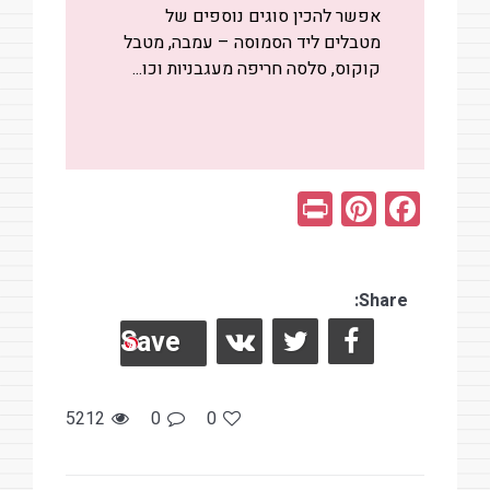
אפשר להכין סוגים נוספים של
מטבלים ליד הסמוסה – עמבה, מטבל
קוקוס, סלסה חריפה מעגבניות וכו...
Pr
Pi
F
in
nt
a
t
er
ce
es
Share:
b
Save
t
o
o
k
5212
0
0