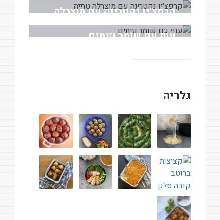
קרפצ׳יו נקטרינה עם מוצרלה
טרייה
עוף עם שומר וזיתים
מאי 18, 2026
מרץ 30, 2026
גלריה