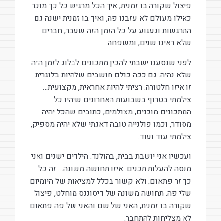
פיצול שקורה בו זמנית, איך הכל מרגיש כל כך מוכר
כאילו מעולם לא עזבנו פה, ואיך בו זמנית ישנה גם
התרגשות וגעגוע על כל הזמן הזה שעבר, חברים
שלא ראינו שנים, ומשפחה.
לפני שנסענו ישבתי להכין מתכונים לבלוג לזמן הזה
שלא נהיה. גם ככה כולם חושבים שלהיות בלוגרית
זו איזו חלטורה. רציתי להיות אחראית, מקצועית…
צילמתי בטרוף בשבועות האחרונים שיהיו כל
המתכונים מוכנים, מצולמים, כתובים שהכל יהיה
מסודר, וכמו פולנייה טובה דאגתי שלא יהיה מספיק,
צילמתי עוד ועוד.
ועכשיו אני יושבת בבית, בהולנד. הילדים ישנים ואני
מנסה להעלות תכנים. איזו תחושה משונה… זה כל
כך זר פתאום, ולא קשור בכלל למציאות של היומיום
שלי פה. תחושה משונה של דיסוננס מוחלט, פיצול
שקורה בו זמנית, האני של שם והאני של פה פתאום
לא מצליחות להתחבר.