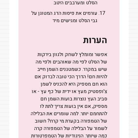
הסלט ומערבבים היטב
עורמים את פיסות הדג המטוגן על
גבי הסלט ומגישים מיד
הערות
אפשר ומומלץ לשחק ולגוון בירקות
של הסלט לפי מה שאוהבים ולפי מה
שיש במקרר. כשמטגנים השמן חייב
להיות חם! הדרך הכי טובה לבדוק אם
הוא חם מספיק היא להכניס לשמן
צ'ופסטיק מעץ או ידית של כף עץ - או
סביב העץ נוצרות בועות השמן חם
מספיק, אם אין בועות צריך לתת לו
להתחמם יותר. למה שומרים את הבלילה
של הטמפורה בקערת מי קרח? חשוב
לשמור על הבלילה של הטמפורה קרה
כמה שיותר. הניגודיות של הטמפרטורות