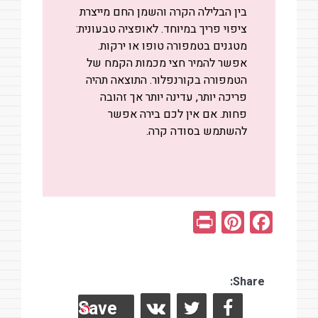
בין הבלילה הקרה והשמן החם מייצרת
ציפוי פריך במיוחד. לאופציה טבעונית:
מטגנים בטמפורה טופו או ירקות.
אפשר להמיר חצי מכמות הקמח של
הטמפורה בקורנפלור. התוצאה תהיה
פריכה יותר, עדינה יותר אך זהובה
פחות. אם אין לכם בירה אפשר
להשתמש בסודה קרה.
Pr
Pi
F
in
nt
a
t
er
ce
es
Share:
b
Save
t
o