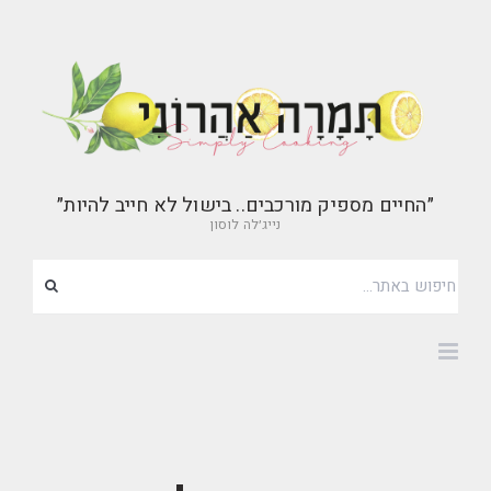
״החיים מספיק מורכבים.. בישול לא חייב להיות״
נייג׳לה לוסון