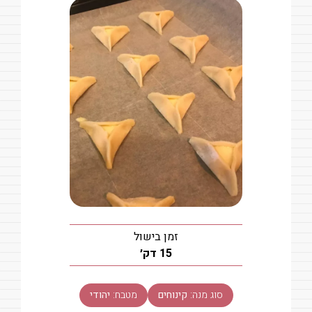
זמן בישול
דקות
15
דק׳
סוג מנה:
קינוחים
מטבח:
יהודי