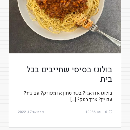
בולונז בסיסי שחייבים בכל
בית
בולונז או ראגו? בשר טחון או מפורק? עם גזר?
עם יין? צריך רסק? […]
0
10086
פברואר 17, 2022