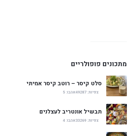
מתכונים פופולריים
סלט קיסר – רוטב קיסר אמיתי
צפיות: 49287
אהבו: 5
תבשיל אונטריב לעצלנים
צפיות: 33269
אהבו: 4