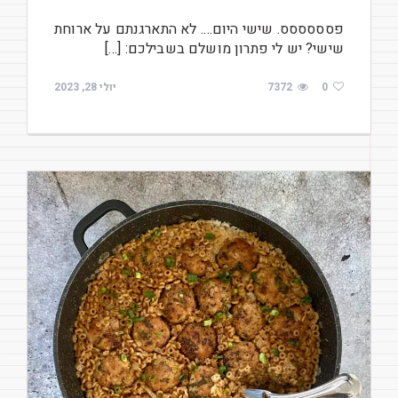
פסססססס. שישי היום…. לא התארגנתם על ארוחת
שישי? יש לי פתרון מושלם בשבילכם: […]
0
7372
יולי 28, 2023