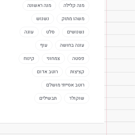
מנה קלילה
מנה ראשונה
משהו מתוק
נשנוש
נשנושים
סלט
עוגה
עוגה בחושה
עוף
פסטה
צמחוני
קינוח
קציצות
רוטב אדום
רוטב אסייתי מושלם
שוקולד
תבשילים