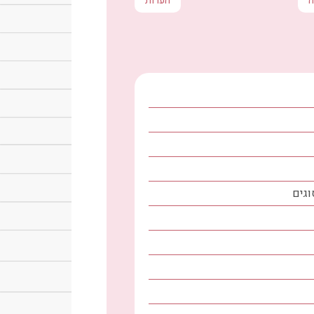
ה
הערות
וגים