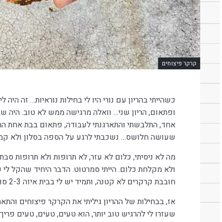
קרקר פיצוחים
כשהייתי בהריון עם נורי היו לי בחילות נוראיות… זה היה לי
ופתאום, הריון שני… וואלה מרגישה ממש לא טוב. היה 
אחד, התלבשתי והתארגנתי לעבודה, פתאום בבת אחת התחל
שעושה חלושס… נשכבתי לרגע על הספה בסלון ולא קמת
מה לא ניסיתי, כלום לא עזר, לא תרופות ולא תרופות סבת
ולא מקלחת כלום. הייתי סמרטוט. הדבר היחיד שהקל לי 
חובבת קרקרים לא קטנה, ותמיד יש לי בבית איזה 2-3 סוגים של קרקרים…
אז, בבחילות של ההריון גיליתי את הקרקר פיצוחים והתא
שעזרו לי להרגיש טוב יותר, הוא טעים, טעים, טעים פריך