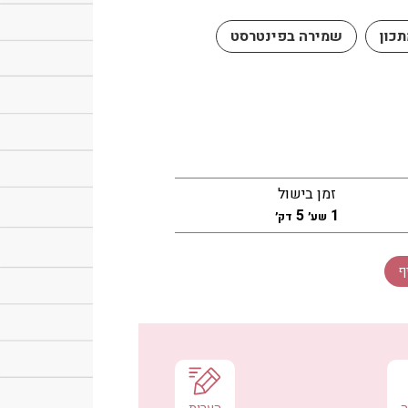
כון
שמירה בפינטרסט
זמן בישול
שעה
דקות
5
1
שע׳
דק׳
ף