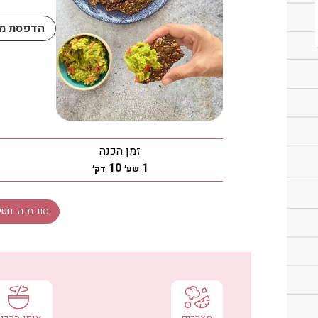
הדפסת מת
זמן הכנה
שעה
דקות
10
1
שע׳
דק׳
סוג מנה:
חטי