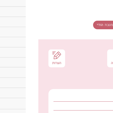
מטבח:
הודי
ה
הערות