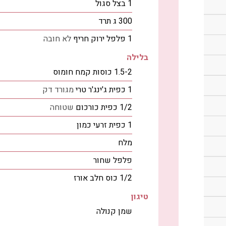
1
בצל סגול
300
ג
תרד
1
פלפל ירוק חריף
לא חובה
בלילה
1.5-2
כוסות
קמח חומוס
1
כפית
ג'ינג'ר טרי
מגורד דק
1/2
כפית
כורכום
שטוחה
1
כפית
זרעי כמון
מלח
פלפל שחור
1/2
כוס
חלב אורז
טיגון
שמן קנולה