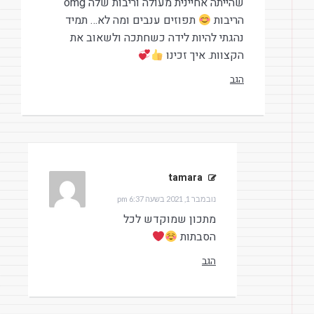
שהייתה אחיינית מעולה וריבות שלה omg
הריבות
תפוזים ענבים ומה לא… תמיד
נהגתי להיות לידה כשחתכה ולשאוב את
הקצוות. איך זכינו
הגב
tamara
הגיב:
נובמבר 1, 2021 בשעה 6:37 pm
מתכון שמוקדש לכל
הסבתות
הגב