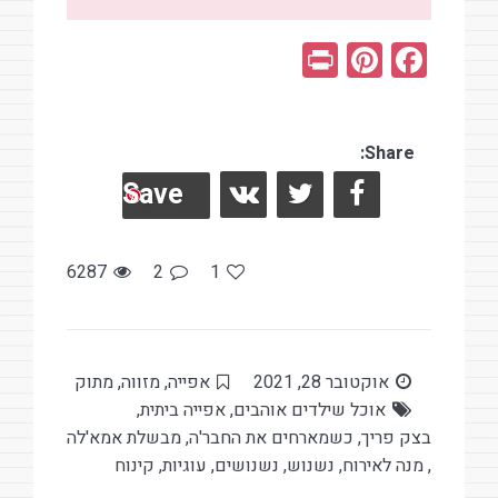
Pr
Pi
F
in
nt
a
t
er
ce
es
Share:
b
Save
t
o
o
k
6287
2
1
אוקטובר 28, 2021
אפייה
,
מזווה
,
מתוק
אוכל שילדים אוהבים
,
אפייה ביתית
,
בצק פריך
,
כשמארחים את החבר'ה
,
מבשלת אמא'לה
,
מנה לאירוח
,
נשנוש
,
נשנושים
,
עוגיות
,
קינוח