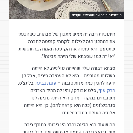
חיתוכיות ריבה עם שטרויזל שקדים
חיתוכיות ריבה זה ממש מתכון של סבתות.. כשהכנתי
את המתכון הזה לצילום, לקחתי קופסה לחברה
שתטעם. היא פתחה את הקופסה ואמרה בהתרגשות:
"יא! זה כמו שסבתא שלי הייתה מכינה!".
סבתא דבורה שלי, שהייתה פולנייה, לא הייתה
בשלנית מטורפת…. היא לא העמידה סירים, אבל כן
ידעה להכין כמה מנות טובות –
עוגת גבינה
, בלינצ'ס,
מרק עוף
, סלט אבודקו, והיו לה תמיד מצרכים
משובחים במקרר, מהם היא הייתה מכינה לנו
סנדביצ'ונים (ככה היא קראה להם), כן, היא הייתה
אלופה העולם בסנדביצ'ונים.
מה שעוד היא הכינה נהדר היו ריבות! בחורף ריבת
תות, ובקיץ ריבת שזיפים או משמשים. בכל ביקור