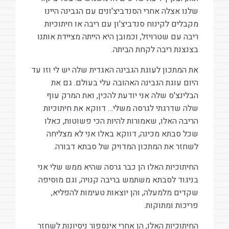
שלנו אצלה אחרי הסנדביצ'ונים עם הגבינה היינו
מקבלים לקינוח סנדביצ'ון עם ריבה או חיתוכיות
ריבה עם שטרויזל, וכמובן היא הייתה מציידת אותנו
בצנצנת ריבה לקחת הביתה.
את המתכון לעוגת הגבינה האגדית שלה יש לי וזו עד
היום עוגת הגבינה האהובה עלי בעולם. גם את
הבלינצ'ס שלה אני יודעת להכין, ואת המרק עוף
שלה שדרגתי לגרסה משלי… דווקא את חיתוכיות
הריבה האלו, שאמורות להיות הכי פשוטות, כאלו
שכל סבתא מכינה, דווקא באלו אני לא מצליחה
לשחזר את המתכון המדויק של סבתא דבורה.
החיתוכיות האלו הן כבר גרסה שהיא ממש שלי אני
בניגוד לסבתא משתמש בריבה קנויה, וגם מוסיפה
שקדים מלמעלה, והן יוצאות טעימות להפליא,
פריכות ומתוקות.
החיתוכיות האלו, הן אחרי אינספור ניסיונות לשחזר