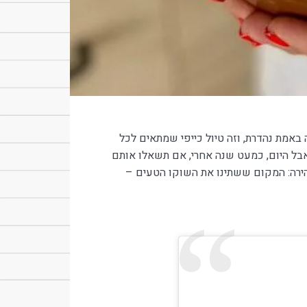
באמת נהדרת, וזה טיול כייפי שמתאים לכל
בל היום, כמעט שנה אחרי, אם תשאלו אותם
הירה: המקום ששתינו את השוקו הטעים –