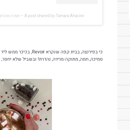
A post shared by Tamara Aharoni – תמרה אהרוני (@tamara.aharoni)
כי בפירנצה, בבית קפה שנקר
סמיכה, חמה, מתוקה-מרירה, נהדרת! ובשביל שלא יחסר,