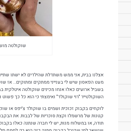
שוקולטה מוש
אצלנו בבית, אני ממש משתדלת שהילדים לא ישתו שתייה
מעט הפאסון שיש לי בענייני ממתקים ומתוקים… אז שוק
בשביל ארועים כאלו אנחו מכינים שוקולטה איטלקית בבק
השוקולטייר "רוי שוקולד" ואימצתי כי הוא כל כך פשוט וה
לוקחים בקבוק זכוכית ושמים בו שוקולד צ'יפס או שוקו
קטנות של מרשמלו וקצת סוכריות של לבבות. את הבקבוק
תודה, או במשלוח מנות, יש לי חברה שנתנה כאלו בקבוק
שנשאר למי שקיבל בקבוק מתנה כזה הוא רק לחמם חלב