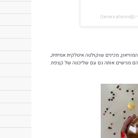
א Revoir, בכיכר ממש ליד המוזיאון, מכינים שוקולטה איטלקית אמיתית,
 הם מגישים אותה גם עם שליכטה של קצפת.