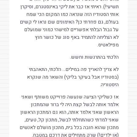
תשיעי!). ראיתי אז כבר את ליקי באינסטגרם, וסיקרן
אותי הסטודיו הזה שנראה כמו המקום הכי שמח
בעולם, גם פחדתי כן? האימונים שם נראו לי קשים
על גבול הבלתי אפשריים למישהי כמוני שמועלם
לא הצליחה להתמיד באף סוג של כושר חוץ
מפילאטיס.
הלכתי בהתרגשות וחשש.
לא צריך להאריך פה במילים… הלכתי, התאהבתי
(בסטודיו אבל בעיקר בליקי) והשאר מה שנקרא
היסטוריה.
אז כשליקי הציעה שנעשה פרוייקט משותף ושאני
אלמד אותה לבשל קצת היה לי ברור שהמתכון
הראשון שאני אלמד אותה, הוא גם המתכון הראשון
שאני למדתי כשהתחלתי לבשל, מתכון קל, טעים,
מתכון שהוא חובה בכל בית, מתכון מושלם לאנשים
(או ילדים!) שרק מתחילים את דרכם במטבח.