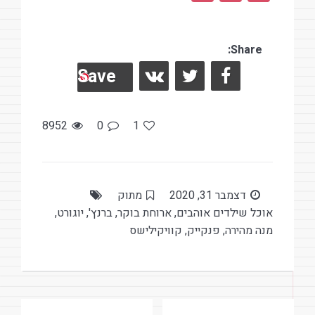
in
nt
a
t
er
ce
es
Share:
b
Save
t
o
o
k
8952
0
1
דצמבר 31, 2020
מתוק
אוכל שילדים אוהבים
,
ארוחת בוקר
,
ברנץ'
,
יוגורט
,
מנה מהירה
,
פנקייק
,
קוויקילישס
ניווט