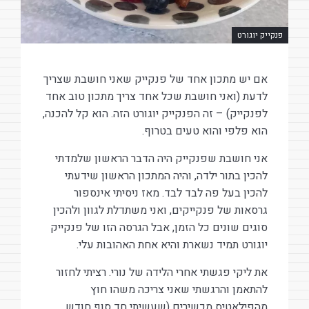
פנקייק יוגורט
אם יש מתכון אחד של פנקייק שאני חושבת שצריך
לדעת (ואני חושבת שכל אחד צריך מתכון טוב אחד
לפנקייק) – זה הפנקייק יוגורט הזה. הוא קל להכנה,
הוא פלפי והוא טעים בטרוף.
אני חושבת שפנקייק היה הדבר הראשון שלמדתי
להכין בתור ילדה, והיה המתכון הראשון שידעתי
להכין בעל פה לבד לבד. מאז ניסיתי אינספור
גרסאות של פנקייקים, ואני משתדלת לגוון ולהכין
סוגים שונים כל הזמן, אבל הגרסה הזו של פנקייק
יוגורט תמיד נשארת והיא אחת האהובות עלי.
את ליקי פגשתי אחרי הלידה של נורי. רציתי לחזור
להתאמן והרגשתי שאני צריכה משהו חוץ
מהפילאטיס מכשירים (שעשיתי חד סוף חודש