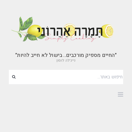
״החיים מספיק מורכבים.. בישול לא חייב להיות״
נייג׳לה לוסון