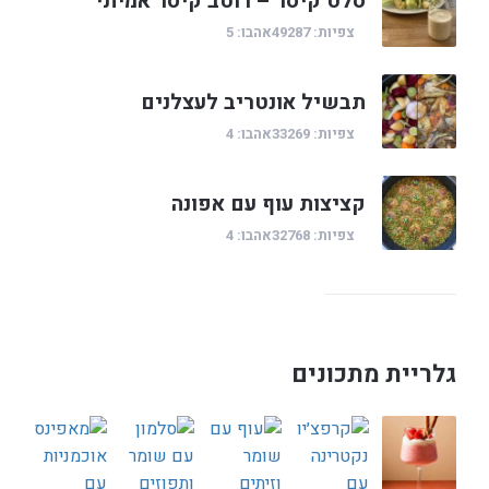
סלט קיסר – רוטב קיסר אמיתי
צפיות: 49287
אהבו: 5
תבשיל אונטריב לעצלנים
צפיות: 33269
אהבו: 4
קציצות עוף עם אפונה
צפיות: 32768
אהבו: 4
גלריית מתכונים