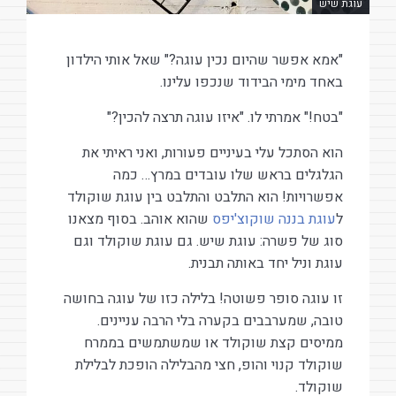
עוגת שיש
"אמא אפשר שהיום נכין עוגה?" שאל אותי הילדון
באחד מימי הבידוד שנכפו עלינו.
"בטח!" אמרתי לו. "איזו עוגה תרצה להכין?"
הוא הסתכל עלי בעיניים פעורות, ואני ראיתי את
הגלגלים בראש שלו עובדים במרץ… כמה
אפשרויות! הוא התלבט והתלבט בין עוגת שוקולד
ל
עוגת בננה שוקוצ'יפס
שהוא אוהב. בסוף מצאנו
סוג של פשרה: עוגת שיש. גם עוגת שוקולד וגם
עוגת וניל יחד באותה תבנית.
זו עוגה סופר פשוטה! בלילה כזו של עוגה בחושה
טובה, שמערבבים בקערה בלי הרבה עניינים.
ממיסים קצת שוקולד או שמשתמשים בממרח
שוקולד קנוי והופ, חצי מהבלילה הופכת לבלילת
שוקולד.