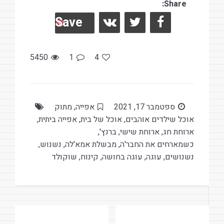
es
Share:
b
Save
t
o
o
k
5450
1
4
ספטמבר 17, 2021
אפייה
,
מתוק
אוכל שילדים אוהבים
,
אוכל של בית
,
אפייה ביתית
,
ארוחת חג
,
ארוחת שישי
,
ברנץ'
,
כשמארחים את החבר'ה
,
מבשלת אמא'לה
,
נשנוש
,
נשנושים
,
עוגה
,
עוגה בחושה
,
קינוח
,
שוקולד
ניווט