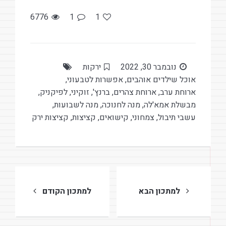
o
k
6776
1
1
נובמבר 30, 2022
ירקות
אוכל שילדים אוהבים
,
אפשרות לטבעוני
,
ארוחת ערב
,
ארוחת צהרים
,
ברנץ'
,
זוקיני
,
לפיקניק
,
מבשלת אמא'לה
,
מנה לחנוכה
,
מנה לשבועות
,
עשבי תיבול
,
צמחוני
,
קישואים
,
קציצות
,
קציצות ירק
ניווט
למתכון הבא
למתכון הקודם