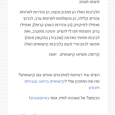
פשוט תענוג.
הלביבות האלו הן מתכון מנצח, הן נהדרות לארוחת
צהרים קלילה, הן מושלמות לארוחת ערב, לברנץ
ואפילו לפיקניק (הן נהדרות כשהן קרות!), ואפילו
ברוב חוצפתי תנו לי להציע: חנוכה מתקרב, ואת
לביבות תפוחי האדמה (שכבודן במקומן מונח)
אפשר לגוון מדי פעם בלביבות קישואים האלו.
קדימה, תוציאו קישואים… יאסו.
רוצים עוד רעיונות למתכונים שווים עם קישואים?
נסו את המתכון שלי ל
קישואים ברוטב עגבניות
ויוגורט
הכנתם? אל תשכחו לתייג אותי
באינסטגרם
!