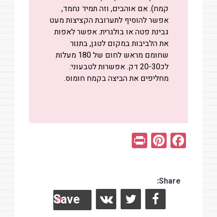
קמח).
אם אוהבים, וזה תמיד נחמד,
אפשר להוסיף לתערובת הקציצות מעט
גבינת פטה או בולגרית.
אפשר לאפות
את הלביבות במקום לטגן, בתנור
שחומם מראש לחום של 180 מעלות
לכ20-30 דק.
אפשרות לטבעוני:
מחליפים את הביצה בקמח חומוס.
Pr
Pi
F
in
nt
a
t
er
ce
es
Share:
b
Save
t
o