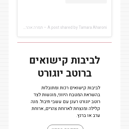
A post shared by Tamara Aharoni – תמרה אהרוני (@tamara.aharoni)
לביבות קישואים
ברוטב יוגורט
לביבות קישואים רכות ומתובלות
בהשראת המטבח היווני, מוגשות לצד
רוטב יוגורט רענן עם עשבי תיבול. מנה
קלילה ומנצחת לארוחת צהרים, ארוחת
ערב או ברנץ.