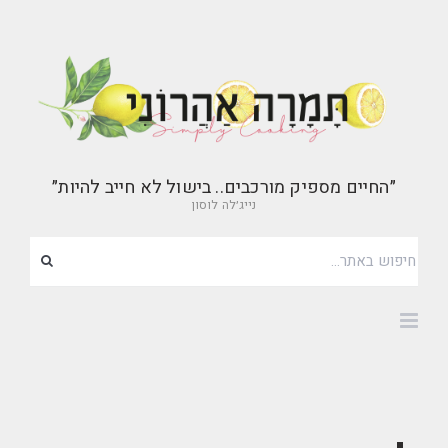
״החיים מספיק מורכבים.. בישול לא חייב להיות״
נייג׳לה לוסון