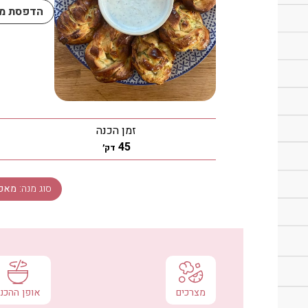
הדפסת מת
זמן הכנה
דקות
45
דק׳
סוג מנה:
מאפ
מצרכים
אופן ההכנ