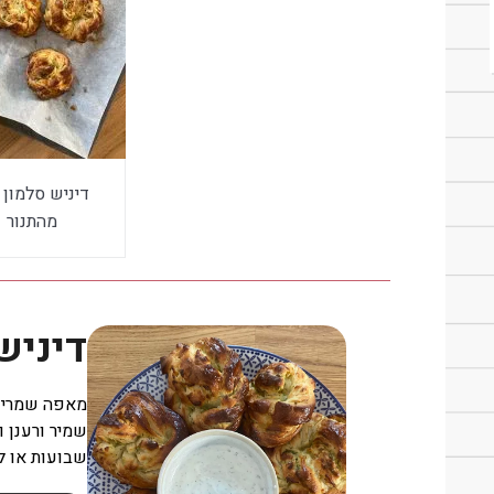
דיניש סלמון
מהתנור
דיניש
מאפה שמרים 
שמיר ורענן 
שבועות או לכ