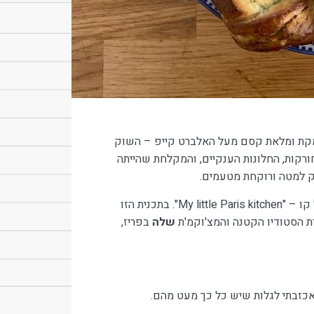
מקת ומלאת קסם מעל האלברט קייפ – השוק
רקות, החלונות הענקיים, והמקלחת שהייתה
ק למטה ורוקחת מטעמים.
בשנה הזו בדיוק גם גיליתי את התכנית הנהדרת של רייצ'ל קו – "My little Paris kitchen". בתכנית הזו
ת הסטודיו הקטנה והמצ'וקמ'ת
שלה
בפריז,
אכזבתי לגלות שיש כל כך מעט מהם.