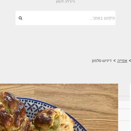
נייג׳לה לוסון
>
אפייה
דיניש סלמון