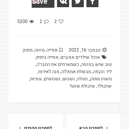
Save
t
o
o
k
5200
2
2
נובמבר 16, 2022
אפייה
,
מזווה
,
מתוק
אוכל שילדים אוהבים
,
אפייה ביתית
,
טוב שיש במזווה
,
כשמארחים את החבר'ה
,
ליד הקפה
,
מבשלת אמא'לה
,
מנה לאירוח
,
משהו מתוק
,
נוטלה
,
נשנוש
,
נשנושים
,
עוגיות
,
שוקולד
,
שיבולת שועל
ניווט
למתכון הבא
למתכון הקודם