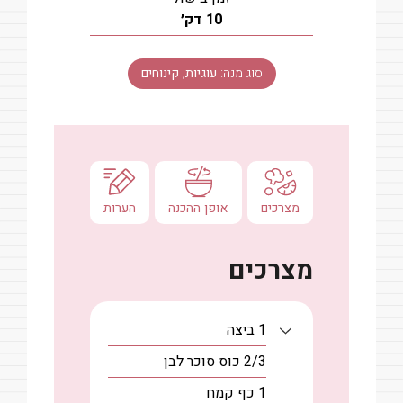
דקות
10
דק׳
סוג מנה:
עוגיות, קינוחים
מצרכים
אופן ההכנה
הערות
מצרכים
1
ביצה
2/3
כוס
סוכר לבן
1
כף
קמח