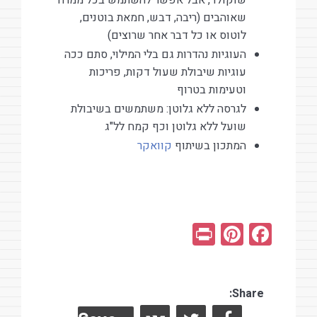
שוקולד, אבל אפשר להשתמש בכל ממרח
שאוהבים (ריבה, דבש, חמאת בוטנים,
לוטוס או כל דבר אחר שרוצים)
העוגיות נהדרות גם בלי המילוי, סתם ככה
עוגיות שיבולת שעול דקות, פריכות
וטעימות בטרוף
לגרסה ללא גלוטן: משתמשים בשיבולת
שועל ללא גלוטן וכף קמח לל"ג
המתכון בשיתוף
קוואקר
Pr
Pi
F
in
nt
a
t
er
ce
es
Share:
b