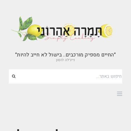
״החיים מספיק מורכבים.. בישול לא חייב להיות״
נייג׳לה לוסון