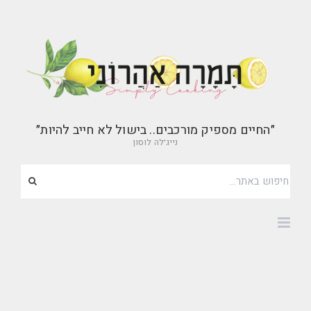
״החיים מספיק מורכבים.. בישול לא חייב להיות״
נייג׳לה לוסון