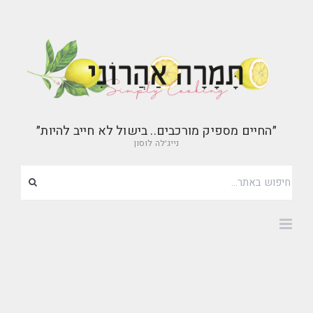
״החיים מספיק מורכבים.. בישול לא חייב להיות״
נייג׳לה לוסון